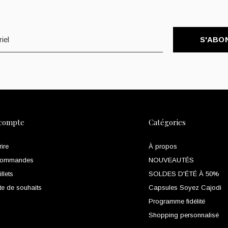
S'ABO
compte
Catégories
rire
À propos
commandes
NOUVEAUTÉS
llets
SOLDES D'ÉTÉ À 50%
te de souhaits
Capsules Soyez Cajodi
Programme fidélité
Shopping personnalisé