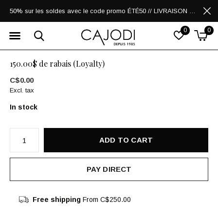
50% sur les soldes avec le code promo ÉTÉ50 // LIVRAISON GRATUITE POUR LES ACHATS DE 250$ ET PLUS
0
0
150.00$ de rabais (Loyalty)
C$0.00
Excl. tax
In stock
ADD TO CART
PAY DIRECT
Free shipping
From C$250.00