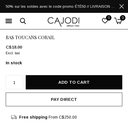
50% sur les soldes avec le code promo ÉTÉ50 // LIVRAISON GRATUITE POUR LES ACHATS DE 250$ ET PLUS
0
0
BAS TOUCANS CORAIL
C$18.00
Excl. tax
In stock
ADD TO CART
PAY DIRECT
Free shipping
From C$250.00