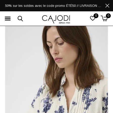
50% sur les soldes avec le code promo ÉTÉ50 // LIVRAISON GRATUITE POUR LES ACHATS DE 250$ ET PLUS
0
0