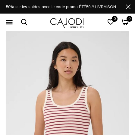
50% sur les soldes avec le code promo ÉTÉ50 // LIVRAISON GRATUITE POUR LES ACHATS DE 250$ ET PLUS
0
0