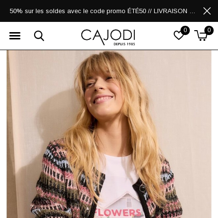
50% sur les soldes avec le code promo ÉTÉ50 // LIVRAISON GRATUITE POUR LES ACHATS DE 250$ ET PLUS
0
0