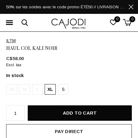
50% sur les soldes avec le code promo ÉTÉ50 // LIVRAISON GRATUITE POUR LES ACHATS DE 250$ ET PLUS
0
0
ILTM
HAUL COL KALI NOIR
C$58.00
Excl. tax
In stock
XS
M
L
XL
S
ADD TO CART
PAY DIRECT