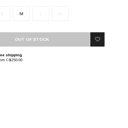
S
M
L
XL
OUT OF STOCK
ee shipping
rom C$250.00