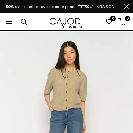
50% sur les soldes avec le code promo ÉTÉ50 // LIVRAISON GRATUITE POUR LES ACHATS DE 250$ ET PLUS
0
0