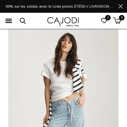
50% sur les soldes avec le code promo ÉTÉ50 // LIVRAISON GRATUITE POUR LES ACHATS DE 250$ ET PLUS
0
0