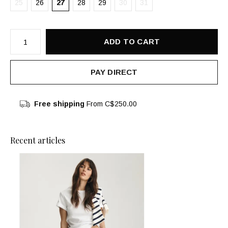
25
26
27
28
29
30
31
ADD TO CART
PAY DIRECT
Free shipping
From C$250.00
Recent articles