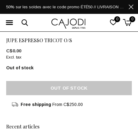
50% sur les soldes avec le code promo ÉTÉ50 // LIVRAISON GRATUITE POUR LES ACHATS DE 250$ ET PLUS
0
0
JUPE ESPRESSO TRICOT O/S
C$0.00
Excl. tax
Out of stock
OUT OF STOCK
Free shipping
From C$250.00
Recent articles