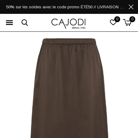
50% sur les soldes avec le code promo ÉTÉ50 // LIVRAISON GRATUITE POUR LES ACHATS DE 250$ ET PLUS
0
0