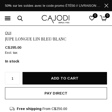
50% sur les soldes avec le code promo ÉTÉ50 // LIVRAISON GRATUITE POUR LES ACHATS DE 250$ ET PLUS
0
0
OUI
JUPE LONGUE LIN BLEU/BLANC
C$295.00
Excl. tax
In stock
ADD TO CART
PAY DIRECT
Free shipping
From C$250.00