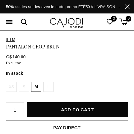
50% sur les soldes avec le code promo ÉTÉ50 // LIVRAISON GRATUITE POUR LES ACHATS DE 250$ ET PLUS
0
0
ILTM
PANTALON CROP BRUN
C$140.00
Excl. tax
In stock
XS
S
M
L
ADD TO CART
PAY DIRECT