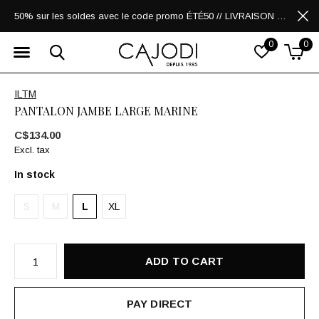
50% sur les soldes avec le code promo ÉTÉ50 // LIVRAISON GRATUITE POUR LES ACHATS DE 250$ ET PLUS
0
0
ILTM
PANTALON JAMBE LARGE MARINE
C$134.00
Excl. tax
In stock
S
M
L
XL
ADD TO CART
PAY DIRECT