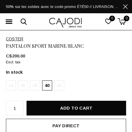
50% sur les soldes avec le code promo ÉTÉ50 // LIVRAISON GRATUITE POUR LES ACHATS DE 250$ ET PLUS
0
0
COSTER
PANTALON SPORT MARINE/BLANC
C$200.00
Excl. tax
In stock
34
36
38
40
42
ADD TO CART
PAY DIRECT