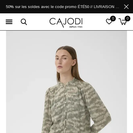
50% sur les soldes avec le code promo ÉTÉ50 // LIVRAISON GRATUITE POUR LES ACHATS DE 250$ ET PLUS
0
0