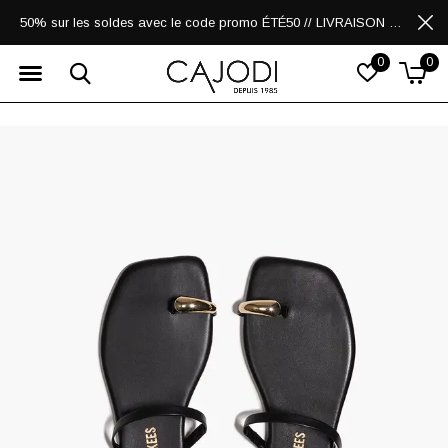
50% sur les soldes avec le code promo ÉTÉ50 // LIVRAISON GRATUITE POUR LES ACHATS DE 250$ ET PLUS
0
0