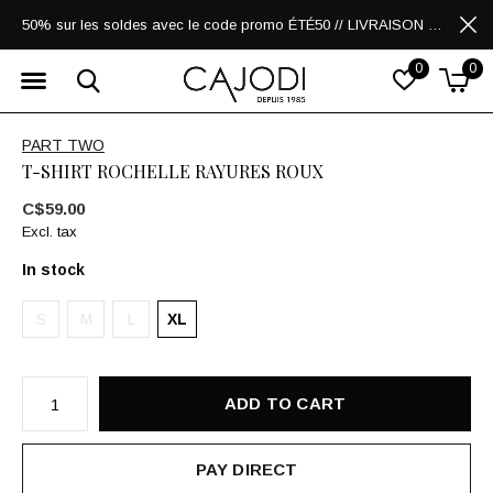
50% sur les soldes avec le code promo ÉTÉ50 // LIVRAISON GRATUITE POUR LES ACHATS DE 250$ ET PLUS
0
0
PART TWO
T-SHIRT ROCHELLE RAYURES ROUX
C$59.00
Excl. tax
In stock
S
M
L
XL
ADD TO CART
PAY DIRECT