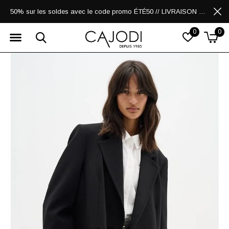
50% sur les soldes avec le code promo ÉTÉ50 // LIVRAISON GRATUITE POUR LES ACHATS DE 250$ ET PLUS
0
0