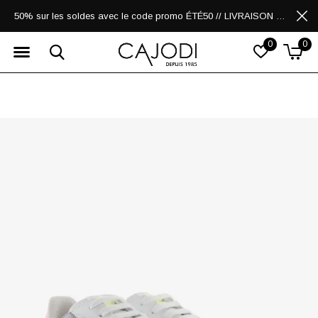
50% sur les soldes avec le code promo ÉTÉ50 // LIVRAISON GRATUITE POUR LES ACHATS DE 250$ ET PLUS
0
0