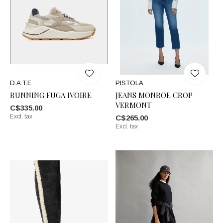
D.A.T.E
PISTOLA
RUNNING FUGA IVOIRE
JEANS MONROE CROP
VERMONT
C$335.00
Excl. tax
C$265.00
Excl. tax