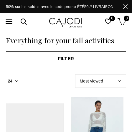
50% sur les soldes avec le code promo ÉTÉ50 // LIVRAISON GRATUITE POUR LES ACHATS DE 250$ ET PLUS
0
0
Everything for your fall activities
FILTER