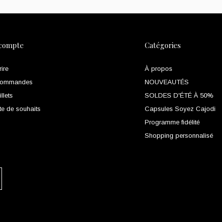
compte
Catégories
rire
À propos
commandes
NOUVEAUTÉS
llets
SOLDES D'ÉTÉ À 50%
te de souhaits
Capsules Soyez Cajodi
Programme fidélité
Shopping personnalisé