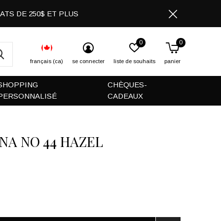
CHATS DE 250$ ET PLUS
0
0
français (ca)
se connecter
liste de souhaits
panier
SHOPPING
CHÈQUES-
PERSONNALISÉ
CADEAUX
NA NO 44 HAZEL