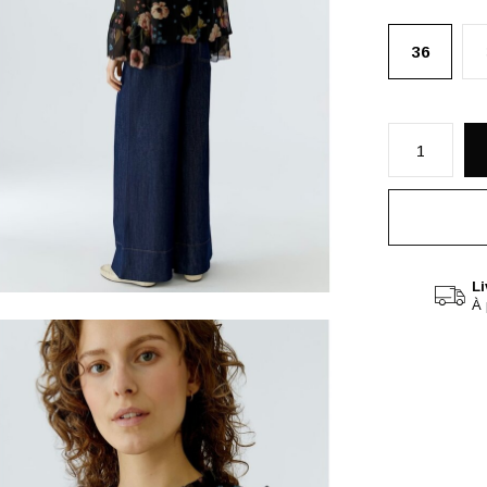
36
Li
À 