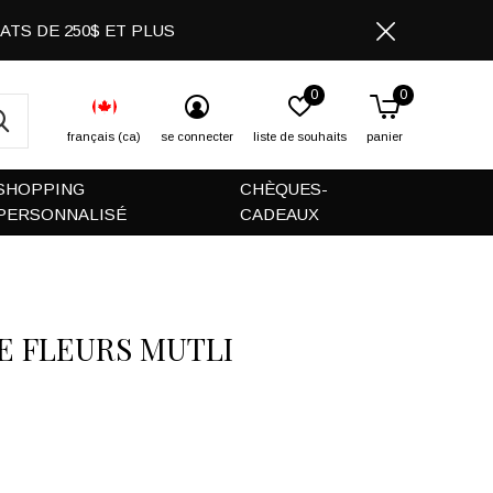
CHATS DE 250$ ET PLUS
0
0
français (ca)
se connecter
liste de souhaits
panier
SHOPPING
CHÈQUES-
PERSONNALISÉ
CADEAUX
E FLEURS MUTLI