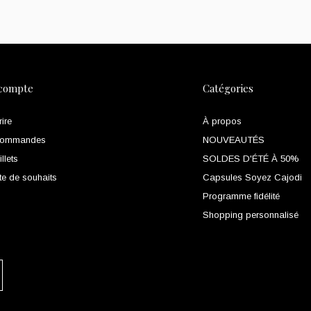
compte
Catégories
rire
À propos
commandes
NOUVEAUTÉS
llets
SOLDES D'ÉTÉ À 50%
te de souhaits
Capsules Soyez Cajodi
Programme fidélité
Shopping personnalisé