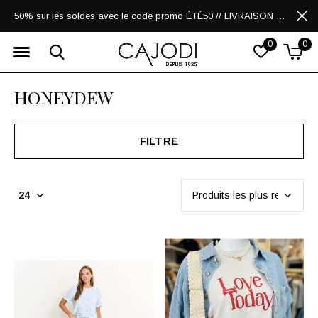
50% sur les soldes avec le code promo ÉTÉ50 // LIVRAISON GRATUITE POUR LES ACHATS DE 250$ ET PLUS
0
0
HONEYDEW
FILTRE