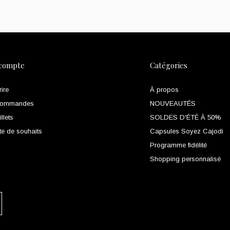
compte
Catégories
rire
À propos
commandes
NOUVEAUTÉS
llets
SOLDES D'ÉTÉ À 50%
te de souhaits
Capsules Soyez Cajodi
Programme fidélité
Shopping personnalisé