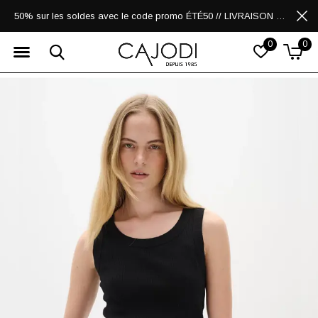
50% sur les soldes avec le code promo ÉTÉ50 // LIVRAISON GRATUITE POUR LES ACHATS DE 250$ ET PLUS
0
0