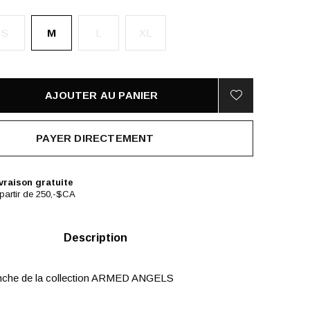
S
M
L
XL
AJOUTER AU PANIER
PAYER DIRECTEMENT
vraison gratuite
partir de 250,-$CA
Description
nche de la collection ARMED ANGELS