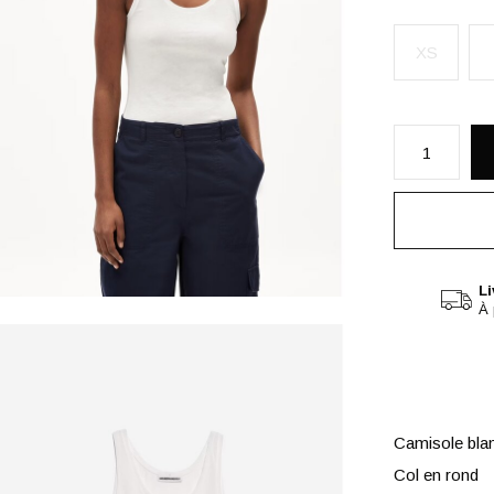
XS
Li
À 
Camisole bla
Col en rond