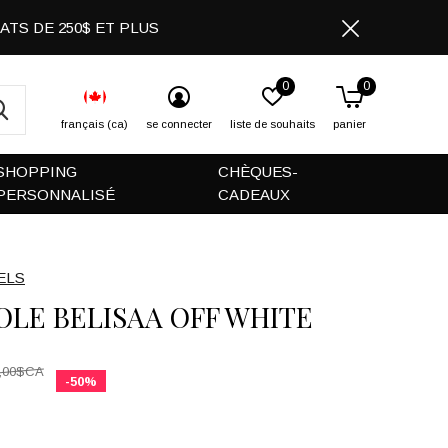
CHATS DE 250$ ET PLUS
0
0
français (ca)
se connecter
liste de souhaits
panier
SHOPPING
CHÈQUES-
PERSONNALISÉ
CADEAUX
ELS
OLE BELISAA OFF WHITE
,00$CA
-50%