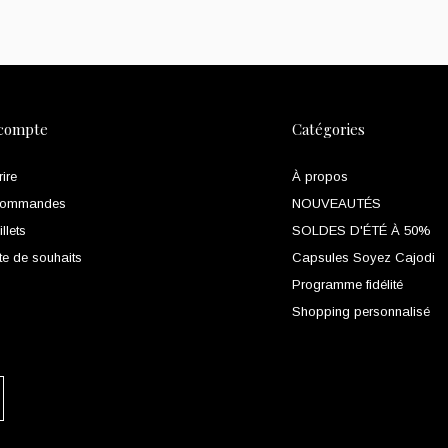
compte
Catégories
rire
À propos
commandes
NOUVEAUTÉS
llets
SOLDES D'ÉTÉ À 50%
te de souhaits
Capsules Soyez Cajodi
Programme fidélité
Shopping personnalisé