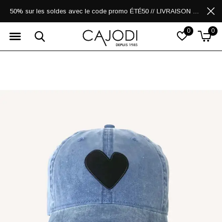
50% sur les soldes avec le code promo ÉTÉ50 // LIVRAISON GRATUITE POUR LES ACHATS DE 250$ ET PLUS
0
0