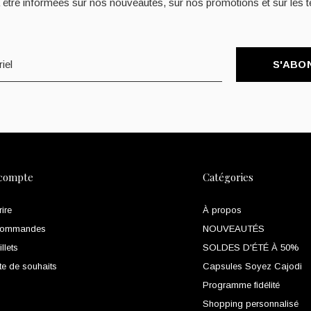
 être informées sur nos nouveautés, sur nos promotions et sur les t
S'ABO
compte
Catégories
rire
À propos
commandes
NOUVEAUTÉS
llets
SOLDES D'ÉTÉ À 50%
te de souhaits
Capsules Soyez Cajodi
Programme fidélité
Shopping personnalisé