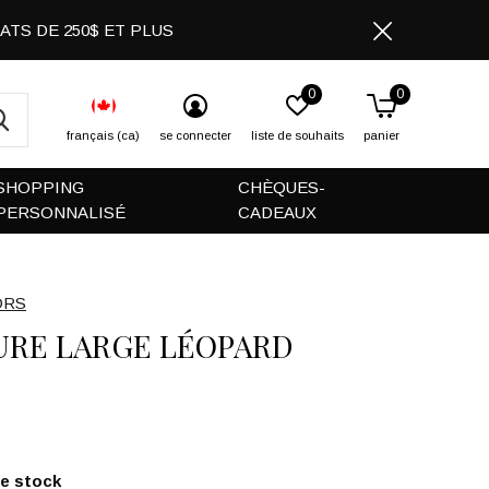
CHATS DE 250$ ET PLUS
0
0
français (ca)
se connecter
liste de souhaits
panier
SHOPPING
CHÈQUES-
PERSONNALISÉ
CADEAUX
ORS
URE LARGE LÉOPARD
de stock