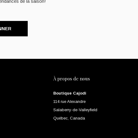
endances de la saison!
NNER
À propos de nous
Boutique Cajodi
114 rue Alexandre
Salaberry-de-Valleyfield
Québec, Canada