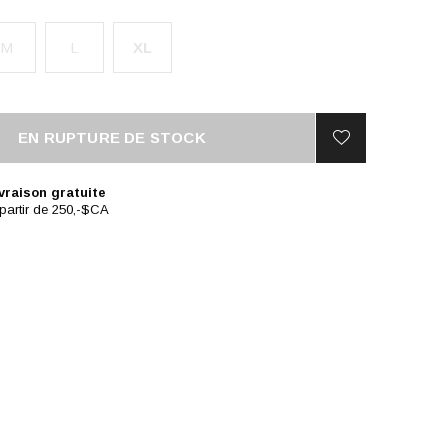
M
L
XL
EN RUPTURE DE STOCK
vraison gratuite
partir de 250,-$CA