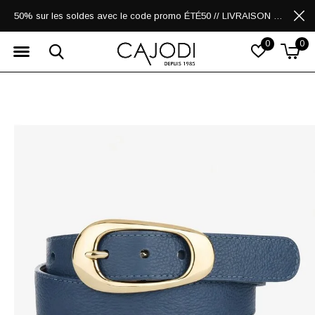
50% sur les soldes avec le code promo ÉTÉ50 // LIVRAISON GRATUITE POUR LES ACHATS DE 250$ ET PLUS
0
0