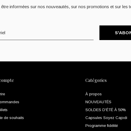
 être informées sur nos nouveautés, sur nos promotions et sur les t
S'ABO
compte
Catégories
rire
À propos
commandes
NOUVEAUTÉS
llets
SOLDES D'ÉTÉ À 50%
te de souhaits
Capsules Soyez Cajodi
Programme fidélité