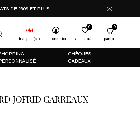
CHATS DE 250$ ET PLUS
0
0
français (ca)
se connecter
liste de souhaits
panier
SHOPPING
CHÈQUES-
PERSONNALISÉ
CADEAUX
RD JOFRID CARREAUX