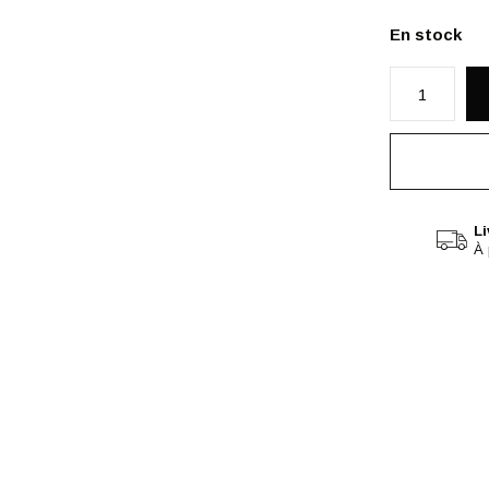
En stock
Li
À 