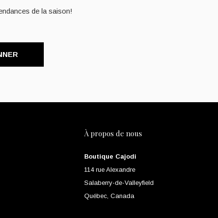
endances de la saison!
NNER
À propos de nous
Boutique Cajodi
114 rue Alexandre
Salaberry-de-Valleyfield
Québec, Canada