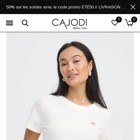
50% sur les soldes avec le code promo ÉTÉ50 // LIVRAISON GRATUITE POUR LES ACHATS DE 250$ ET PLUS
0
0