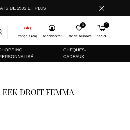
CHATS DE 250$ ET PLUS
0
0
français (ca)
se connecter
liste de souhaits
panier
SHOPPING
CHÈQUES-
PERSONNALISÉ
CADEAUX
SLEEK DROIT FEMMA