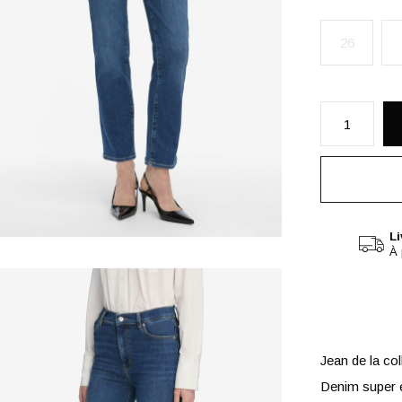
26
Li
À 
Jean de la c
Denim super e