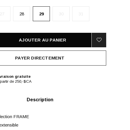
27
28
29
30
31
AJOUTER AU PANIER
PAYER DIRECTEMENT
vraison gratuite
partir de 250,-$CA
Description
ollection FRAME
xtensible