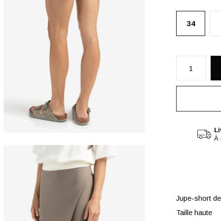
34
Li
À 
Jupe-short de
Taille haute