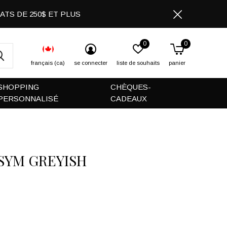
CHATS DE 250$ ET PLUS
0
0
français (ca)
se connecter
liste de souhaits
panier
SHOPPING
CHÈQUES-
PERSONNALISÉ
CADEAUX
ASYM GREYISH