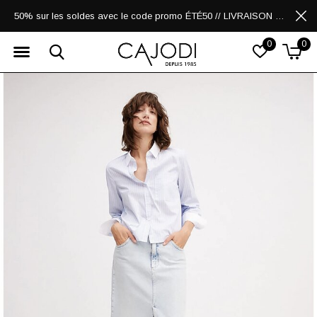
50% sur les soldes avec le code promo ÉTÉ50 // LIVRAISON GRATUITE POUR LES ACHATS DE 250$ ET PLUS
0
0