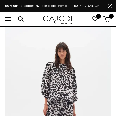
50% sur les soldes avec le code promo ÉTÉ50 // LIVRAISON GRATUITE POUR LES ACHATS DE 250$ ET PLUS
0
0