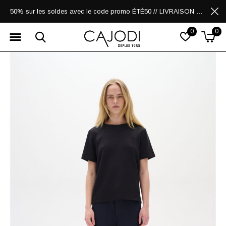
50% sur les soldes avec le code promo ÉTÉ50 // LIVRAISON GRATUITE POUR LES ACHATS DE 250$ ET PLUS
0
0