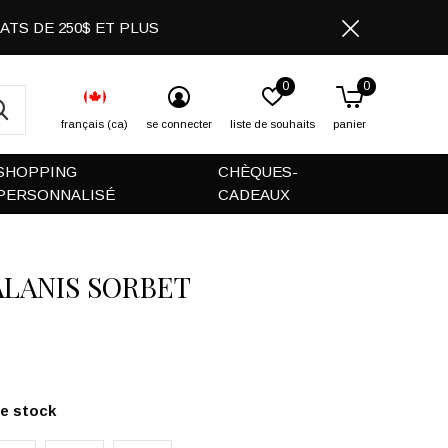
CHATS DE 250$ ET PLUS
0
0
français (ca)
se connecter
liste de souhaits
panier
SHOPPING
CHÈQUES-
PERSONNALISÉ
CADEAUX
ALANIS SORBET
de stock