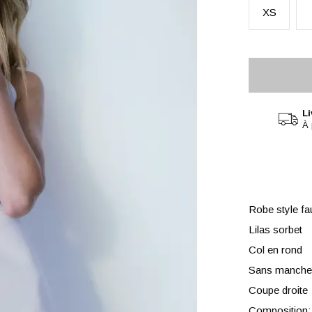
XS
Li
À 
Robe style f
Lilas sorbet
Col en rond
Sans manche
Coupe droite
Composition: