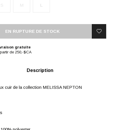
S
M
L
EN RUPTURE DE STOCK
vraison gratuite
partir de 250,-$CA
Description
aux cuir de la collection MELISSA NEPTON
s
 100% polyester