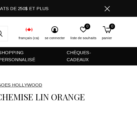
CHATS DE 250$ ET PLUS
0
0
français (ca)
se connecter
liste de souhaits
panier
SHOPPING
CHÈQUES-
PERSONNALISÉ
CADEAUX
GOES HOLLYWOOD
CHEMISE LIN ORANGE