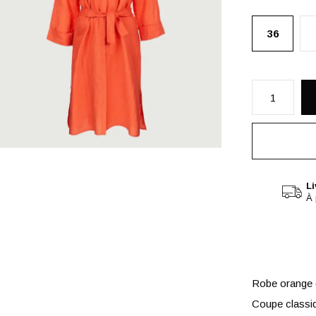
36
Li
À 
Robe orange
Coupe classi