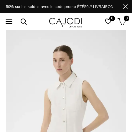
50% sur les soldes avec le code promo ÉTÉ50 // LIVRAISON GRATUITE POUR LES ACHATS DE 250$ ET PLUS
0
0