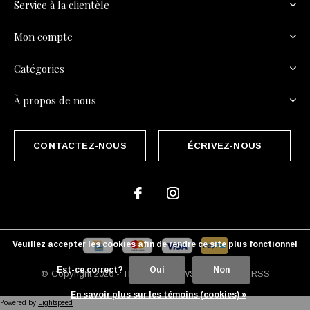
Service à la clientèle
Mon compte
Catégories
À propos de nous
CONTACTEZ-NOUS
ÉCRIVEZ-NOUS
Veuillez accepter les cookies afin de rendre ce site plus fonctionnel
Est-ce correct?
Oui
Non
© Copyright
2026
- Theme By
DMWS
x
Plus+
-
Fil RSS
En savoir plus sur les témoins (cookies) »
Powered by
Lightspeed