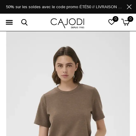
50% sur les soldes avec le code promo ÉTÉ50 // LIVRAISON GRATUITE POUR LES ACHATS DE 250$ ET PLUS
0
0