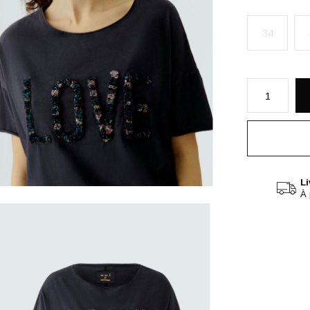
34
Li
À 