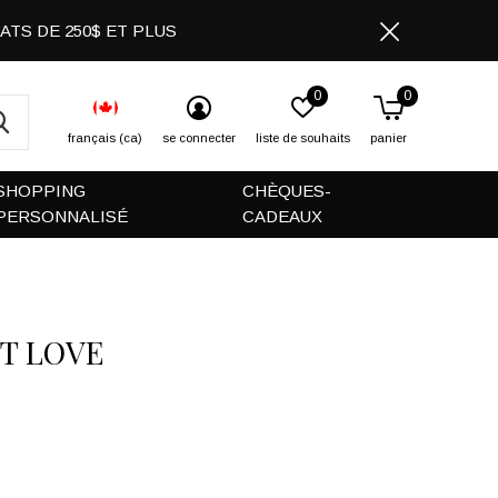
CHATS DE 250$ ET PLUS
0
0
français (ca)
se connecter
liste de souhaits
panier
SHOPPING
CHÈQUES-
PERSONNALISÉ
CADEAUX
RT LOVE