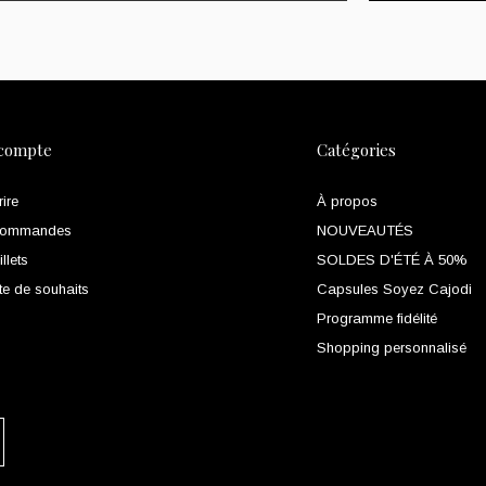
compte
Catégories
rire
À propos
commandes
NOUVEAUTÉS
llets
SOLDES D'ÉTÉ À 50%
te de souhaits
Capsules Soyez Cajodi
Programme fidélité
Shopping personnalisé