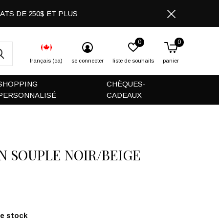
CHATS DE 250$ ET PLUS
0
0
français (ca)
se connecter
liste de souhaits
panier
SHOPPING
CHÈQUES-
PERSONNALISÉ
CADEAUX
N SOUPLE NOIR/BEIGE
de stock