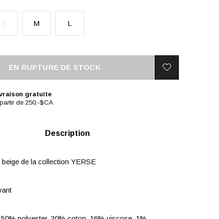
S
M
L
EN RUPTURE DE STOCK
vraison gratuite
partir de 250,-$CA
Description
t beige de la collection YERSE
vant
 50% polyester, 30% coton, 16% viscose, 1%