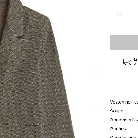
XS
Li
À 
Veston noir e
Soupe
Boutons à l'a
Poches
Composition: