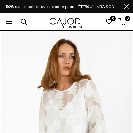
50% sur les soldes avec le code promo ÉTÉ50 // LIVRAISON GRATUITE POUR LES ACHATS DE 250$ ET PLUS
0
0