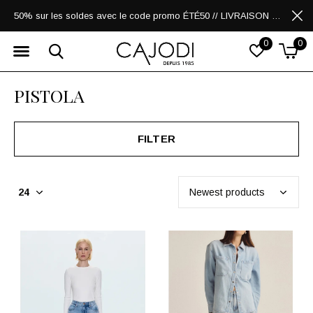
50% sur les soldes avec le code promo ÉTÉ50 // LIVRAISON GRATUITE POUR LES ACHATS DE 250$ ET PLUS
0
0
PISTOLA
FILTER