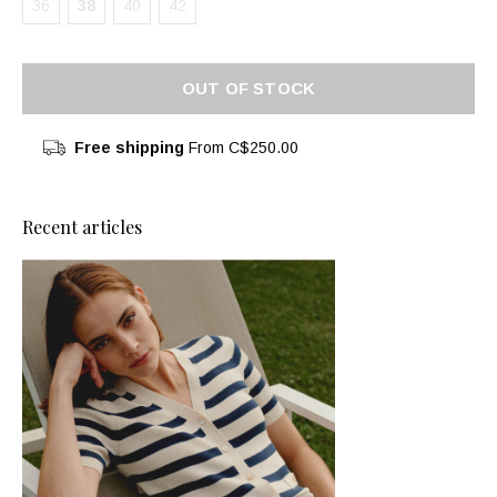
36
38
40
42
OUT OF STOCK
Free shipping
From C$250.00
Recent articles