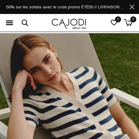
50% sur les soldes avec le code promo ÉTÉ50 // LIVRAISON GRATUITE POUR LES ACHATS DE 250$ ET PLUS
0
0