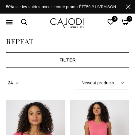
50% sur les soldes avec le code promo ÉTÉ50 // LIVRAISON GRATUITE POUR LES ACHATS DE 250$ ET PLUS
0
0
REPEAT
FILTER